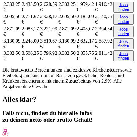
2.333,25
2.433,50
2.628,59
2.333,25
1.959,42
1.916,42
Jobs
€
€
€
€
€
€
finden
2.605,50
2.711,67
2.928,17
2.605,50
2.185,09
2.140,75
Jobs
€
€
€
€
€
€
finden
2.871,09
2.983,17
3.221,09
2.871,09
2.408,67
2.364,34
Jobs
€
€
€
€
€
€
finden
3.130,09
3.248,00
3.510,67
3.130,09
2.632,17
2.587,92
Jobs
€
€
€
€
€
€
finden
3.382,50
3.506,25
3.796,92
3.382,50
2.855,75
2.811,42
Jobs
€
€
€
€
€
€
finden
Die brutto-netto Berechnungen sind exklusive Kirchensteuer sowie
Freibetrag und sind nur auf Basis von gesetzlicher Renten- und
Krankenversicherung mit einem Zusatzbeitrag von 2,9%. Alle
Angaben ohne Gewähr.
Alles klar?
Falls nicht, findest du hier alle Infos
zu deinem netto oder brutto Gehalt!