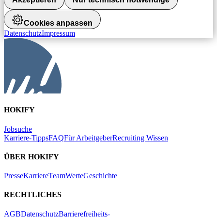
Cookies anpassen
Datenschutz
Impressum
HOKIFY
Jobsuche
Karriere-Tipps
FAQ
Für Arbeitgeber
Recruiting Wissen
ÜBER HOKIFY
Presse
Karriere
Team
Werte
Geschichte
RECHTLICHES
AGB
Datenschutz
Barrierefreiheits-