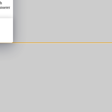
ch
unserer