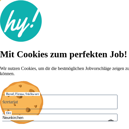
Jobsuche
Mit Cookies zum perfekten Job!
Lebenslauf
Karriere-Tipps
Inserat schalten
Wir nutzen Cookies, um dir die bestmöglichen Jobvorschläge zeigen z
können.
Anmelden
Beruf, Firma, Stichwort
Ort
Umkreis