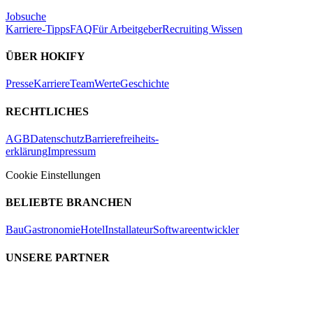
Jobsuche
Karriere-Tipps
FAQ
Für Arbeitgeber
Recruiting Wissen
ÜBER HOKIFY
Presse
Karriere
Team
Werte
Geschichte
RECHTLICHES
AGB
Datenschutz
Barrierefreiheits-
erklärung
Impressum
Cookie Einstellungen
BELIEBTE BRANCHEN
Bau
Gastronomie
Hotel
Installateur
Softwareentwickler
UNSERE PARTNER