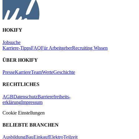
HOKIFY
Jobsuche
Karriere-Tipps
FAQ
Für Arbeitgeber
Recruiting Wissen
ÜBER HOKIFY
Presse
Karriere
Team
Werte
Geschichte
RECHTLICHES
AGB
Datenschutz
Barrierefreiheits-
erklärung
Impressum
Cookie Einstellungen
BELIEBTE BRANCHEN
Ausbildung
Bau
Einkauf
Elektro
Teilzeit