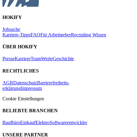
HOKIFY
Jobsuche
Karriere-Tipps
FAQ
Für Arbeitgeber
Recruiting Wissen
ÜBER HOKIFY
Presse
Karriere
Team
Werte
Geschichte
RECHTLICHES
AGB
Datenschutz
Barrierefreiheits-
erklärung
Impressum
Cookie Einstellungen
BELIEBTE BRANCHEN
Bau
Büro
Einkauf
Elektro
Softwareentwickler
UNSERE PARTNER