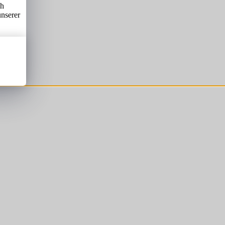
ch
unserer