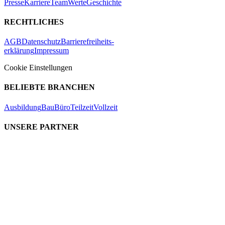
Presse
Karriere
Team
Werte
Geschichte
RECHTLICHES
AGB
Datenschutz
Barrierefreiheits-
erklärung
Impressum
Cookie Einstellungen
BELIEBTE BRANCHEN
Ausbildung
Bau
Büro
Teilzeit
Vollzeit
UNSERE PARTNER