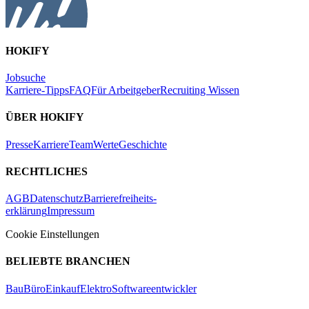
HOKIFY
Jobsuche
Karriere-Tipps
FAQ
Für Arbeitgeber
Recruiting Wissen
ÜBER HOKIFY
Presse
Karriere
Team
Werte
Geschichte
RECHTLICHES
AGB
Datenschutz
Barrierefreiheits-
erklärung
Impressum
Cookie Einstellungen
BELIEBTE BRANCHEN
Bau
Büro
Einkauf
Elektro
Softwareentwickler