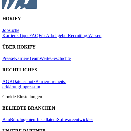
HOKIFY
Jobsuche
Karriere-Tipps
FAQ
Für Arbeitgeber
Recruiting Wissen
ÜBER HOKIFY
Presse
Karriere
Team
Werte
Geschichte
RECHTLICHES
AGB
Datenschutz
Barrierefreiheits-
erklärung
Impressum
Cookie Einstellungen
BELIEBTE BRANCHEN
Bau
Büro
Ingenieur
Installateur
Softwareentwickler
UNSERE PARTNER