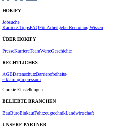
HOKIFY
Jobsuche
Karriere-Tipps
FAQ
Für Arbeitgeber
Recruiting Wissen
ÜBER HOKIFY
Presse
Karriere
Team
Werte
Geschichte
RECHTLICHES
AGB
Datenschutz
Barrierefreiheits-
erklärung
Impressum
Cookie Einstellungen
BELIEBTE BRANCHEN
Bau
Büro
Einkauf
Fahrzeugtechnik
Landwirtschaft
UNSERE PARTNER