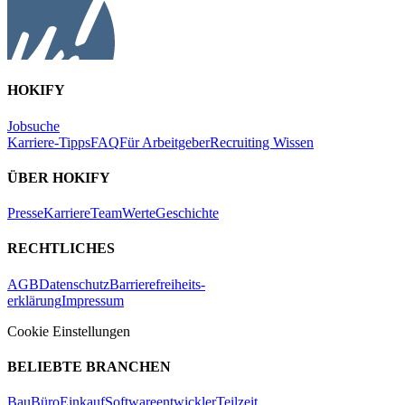
HOKIFY
Jobsuche
Karriere-Tipps
FAQ
Für Arbeitgeber
Recruiting Wissen
ÜBER HOKIFY
Presse
Karriere
Team
Werte
Geschichte
RECHTLICHES
AGB
Datenschutz
Barrierefreiheits-
erklärung
Impressum
Cookie Einstellungen
BELIEBTE BRANCHEN
Bau
Büro
Einkauf
Softwareentwickler
Teilzeit