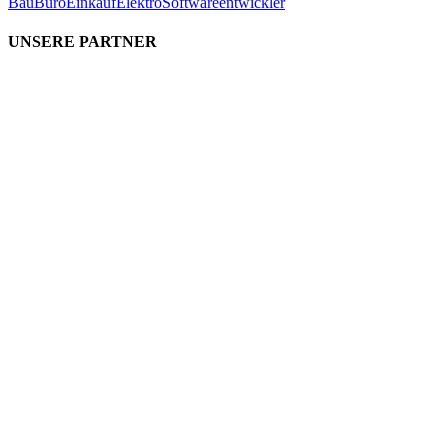
Bau
Büro
Einkauf
Elektro
Softwareentwickler
UNSERE PARTNER