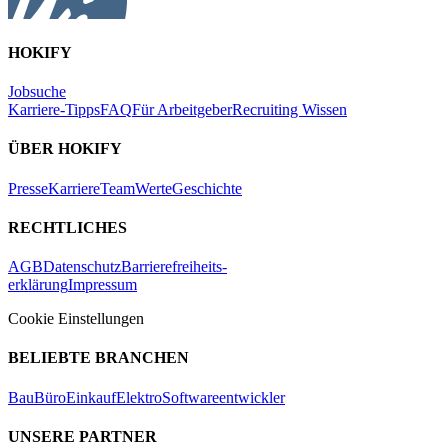
HOKIFY
Jobsuche
Karriere-Tipps
FAQ
Für Arbeitgeber
Recruiting Wissen
ÜBER HOKIFY
Presse
Karriere
Team
Werte
Geschichte
RECHTLICHES
AGB
Datenschutz
Barrierefreiheits-
erklärung
Impressum
Cookie Einstellungen
BELIEBTE BRANCHEN
Bau
Büro
Einkauf
Elektro
Softwareentwickler
UNSERE PARTNER