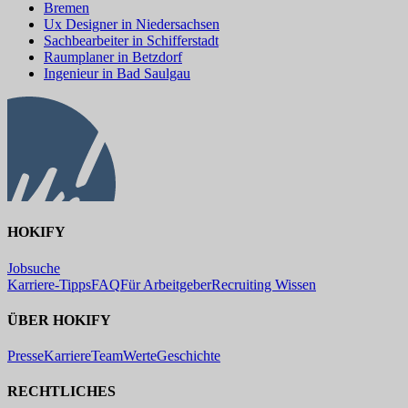
Bremen
Ux Designer in Niedersachsen
Sachbearbeiter in Schifferstadt
Raumplaner in Betzdorf
Ingenieur in Bad Saulgau
HOKIFY
Jobsuche
Karriere-Tipps
FAQ
Für Arbeitgeber
Recruiting Wissen
ÜBER HOKIFY
Presse
Karriere
Team
Werte
Geschichte
RECHTLICHES