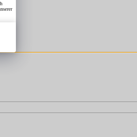
ch
unserer