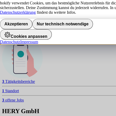
H
hokify verwendet Cookies, um das bestmögliche Nutzererlebnis für di
sicherzustellen. Deine Zustimmung kannst du jederzeit widerrufen. In 
NAVIGATION
Datenschutzerklärung
findest du weitere Infos.
Aktuelle Jobs
Akzeptieren
Nur technisch notwendige
Standorte
Jobalarm aktivieren
Cookies anpassen
Datenschutz
Impressum
3
Tätigkeitsbereiche
1
Standort
3
offene Jobs
HERY GmbH