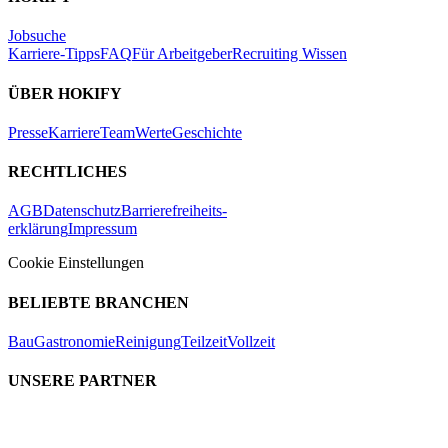
Jobsuche
Karriere-Tipps
FAQ
Für Arbeitgeber
Recruiting Wissen
ÜBER HOKIFY
Presse
Karriere
Team
Werte
Geschichte
RECHTLICHES
AGB
Datenschutz
Barrierefreiheits-
erklärung
Impressum
Cookie Einstellungen
BELIEBTE BRANCHEN
Bau
Gastronomie
Reinigung
Teilzeit
Vollzeit
UNSERE PARTNER