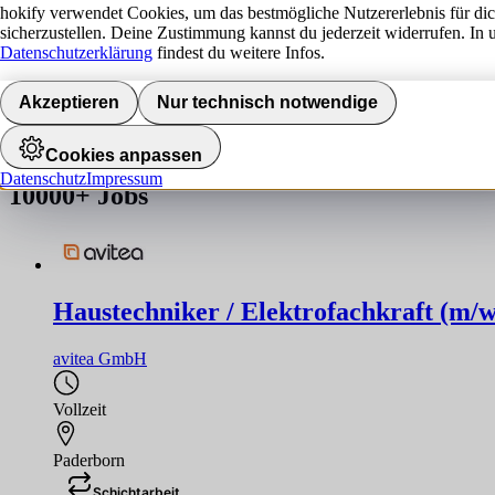
hokify verwendet Cookies, um das bestmögliche Nutzererlebnis für di
sicherzustellen. Deine Zustimmung kannst du jederzeit widerrufen. In 
Jobs finden
Datenschutzerklärung
findest du weitere Infos.
Akzeptieren
Nur technisch notwendige
Job nicht gefunden!
Die gesuchte Stelle ist leider nicht mehr verfügbar. Hier findest du ä
Cookies anpassen
Datenschutz
Impressum
10000+
Jobs
Haustechniker / Elektrofachkraft (m/w
avitea GmbH
Vollzeit
Paderborn
Schichtarbeit