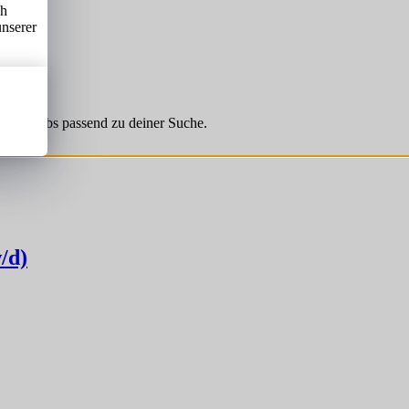
ch
unserer
hnliche Jobs passend zu deiner Suche.
/d)