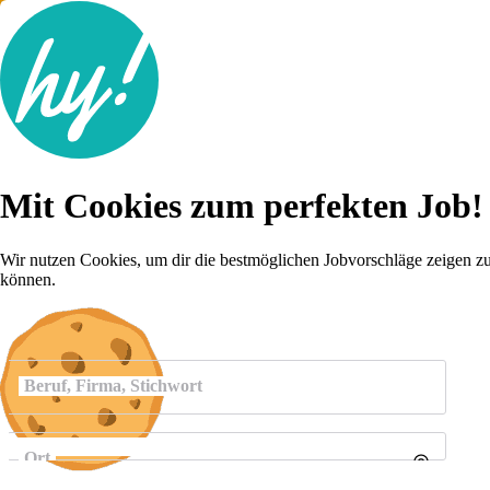
Jobsuche
Mit Cookies zum perfekten Job!
Lebenslauf
Karriere-Tipps
Inserat schalten
Wir nutzen Cookies, um dir die bestmöglichen Jobvorschläge zeigen z
können.
Anmelden
Beruf, Firma, Stichwort
Ort
Umkreis