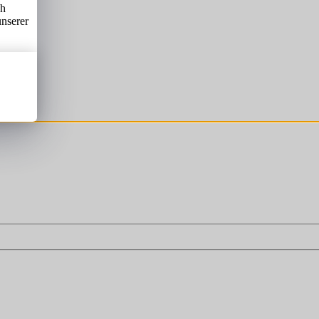
ch
unserer