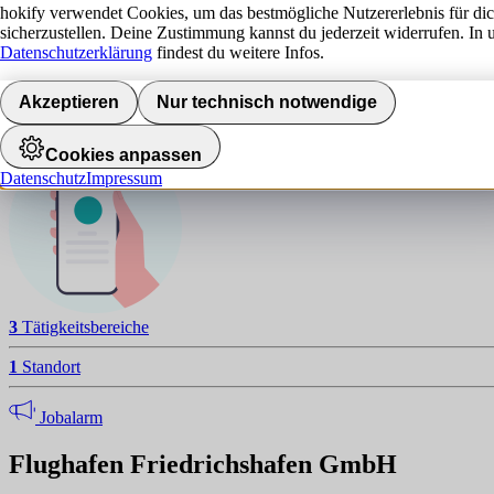
F
hokify verwendet Cookies, um das bestmögliche Nutzererlebnis für di
sicherzustellen. Deine Zustimmung kannst du jederzeit widerrufen. In 
NAVIGATION
Datenschutzerklärung
findest du weitere Infos.
Standorte
Akzeptieren
Nur technisch notwendige
Jobalarm aktivieren
Cookies anpassen
Datenschutz
Impressum
3
Tätigkeitsbereiche
1
Standort
Jobalarm
Flughafen Friedrichshafen GmbH