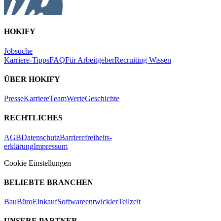
HOKIFY
Jobsuche
Karriere-Tipps
FAQ
Für Arbeitgeber
Recruiting Wissen
ÜBER HOKIFY
Presse
Karriere
Team
Werte
Geschichte
RECHTLICHES
AGB
Datenschutz
Barrierefreiheits-
erklärung
Impressum
Cookie Einstellungen
BELIEBTE BRANCHEN
Bau
Büro
Einkauf
Softwareentwickler
Teilzeit
UNSERE PARTNER