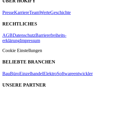
ÜBER HOKIFY
Presse
Karriere
Team
Werte
Geschichte
RECHTLICHES
AGB
Datenschutz
Barrierefreiheits-
erklärung
Impressum
Cookie Einstellungen
BELIEBTE BRANCHEN
Bau
Büro
Einzelhandel
Elektro
Softwareentwickler
UNSERE PARTNER