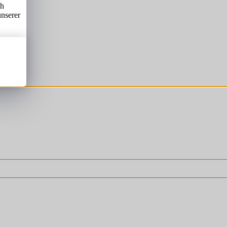
ch
unserer