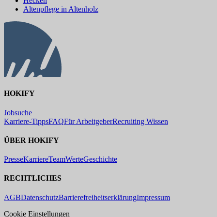
Hecken
Altenpflege in Altenholz
HOKIFY
Jobsuche
Karriere-Tipps
FAQ
Für Arbeitgeber
Recruiting Wissen
ÜBER HOKIFY
Presse
Karriere
Team
Werte
Geschichte
RECHTLICHES
AGB
Datenschutz
Barrierefreiheitserklärung
Impressum
Cookie Einstellungen