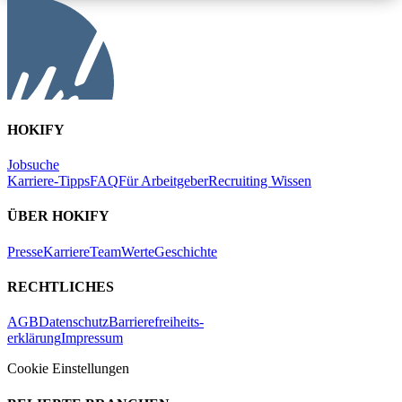
HOKIFY
Jobsuche
Karriere-Tipps
FAQ
Für Arbeitgeber
Recruiting Wissen
ÜBER HOKIFY
Presse
Karriere
Team
Werte
Geschichte
RECHTLICHES
AGB
Datenschutz
Barrierefreiheits-
erklärung
Impressum
Cookie Einstellungen