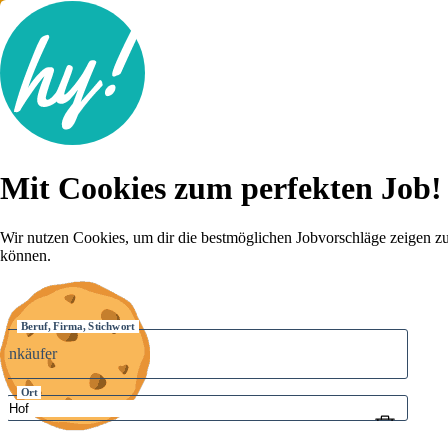
Jobsuche
Mit Cookies zum perfekten Job!
Lebenslauf
Karriere-Tipps
Inserat schalten
Wir nutzen Cookies, um dir die bestmöglichen Jobvorschläge zeigen z
können.
Anmelden
Beruf, Firma, Stichwort
Ort
Umkreis