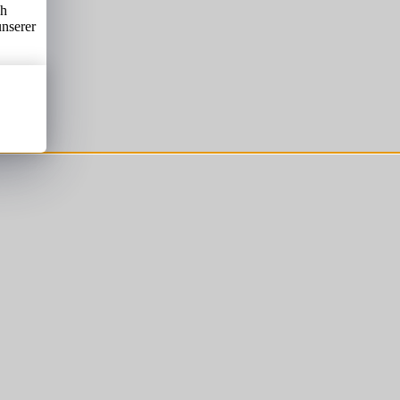
ch
unserer