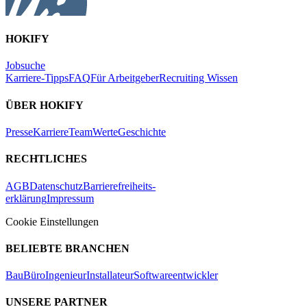
HOKIFY
Jobsuche
Karriere-Tipps
FAQ
Für Arbeitgeber
Recruiting Wissen
ÜBER HOKIFY
Presse
Karriere
Team
Werte
Geschichte
RECHTLICHES
AGB
Datenschutz
Barrierefreiheits-
erklärung
Impressum
Cookie Einstellungen
BELIEBTE BRANCHEN
Bau
Büro
Ingenieur
Installateur
Softwareentwickler
UNSERE PARTNER