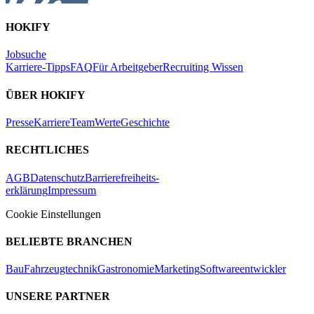
HOKIFY
Jobsuche
Karriere-Tipps
FAQ
Für Arbeitgeber
Recruiting Wissen
ÜBER HOKIFY
Presse
Karriere
Team
Werte
Geschichte
RECHTLICHES
AGB
Datenschutz
Barrierefreiheits-
erklärung
Impressum
Cookie Einstellungen
BELIEBTE BRANCHEN
Bau
Fahrzeugtechnik
Gastronomie
Marketing
Softwareentwickler
UNSERE PARTNER