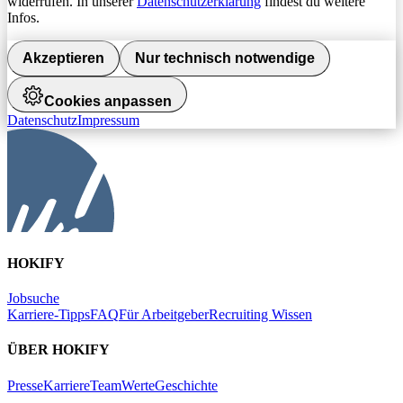
widerrufen. In unserer
Datenschutzerklärung
findest du weitere
Infos.
Akzeptieren
Nur technisch notwendige
Cookies anpassen
Datenschutz
Impressum
HOKIFY
Jobsuche
Karriere-Tipps
FAQ
Für Arbeitgeber
Recruiting Wissen
ÜBER HOKIFY
Presse
Karriere
Team
Werte
Geschichte