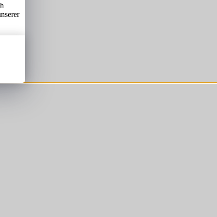
ch
unserer