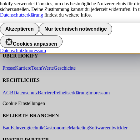
hokify verwendet Cookies, um das bestmögliche Nutzererlebnis für di
sicherzustellen. Deine Zustimmung kannst du jederzeit widerrufen. In 
Datenschutzerklärung
findest du weitere Infos.
HOKIFY
Akzeptieren
Nur technisch notwendige
Jobsuche
Karriere-Tipps
FAQ
Für Arbeitgeber
Recruiting Wissen
Cookies anpassen
Datenschutz
Impressum
ÜBER HOKIFY
Presse
Karriere
Team
Werte
Geschichte
RECHTLICHES
AGB
Datenschutz
Barrierefreiheitserklärung
Impressum
Cookie Einstellungen
BELIEBTE BRANCHEN
Bau
Fahrzeugtechnik
Gastronomie
Marketing
Softwareentwickler
UNSERE PARTNER