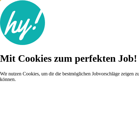
Jobsuche
Mit Cookies zum perfekten Job!
Lebenslauf
Karriere-Tipps
Inserat schalten
Wir nutzen Cookies, um dir die bestmöglichen Jobvorschläge zeigen z
können.
Anmelden
Finde jetzt schneller deinen neuen Job!
Jetzt registrieren