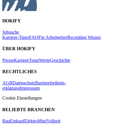
HOKIFY
Jobsuche
Karriere-Tipps
FAQ
Für Arbeitgeber
Recruiting Wissen
ÜBER HOKIFY
Presse
Karriere
Team
Werte
Geschichte
RECHTLICHES
AGB
Datenschutz
Barrierefreiheits-
erklärung
Impressum
Cookie Einstellungen
BELIEBTE BRANCHEN
Bau
Einkauf
Elektro
Mini
Vollzeit