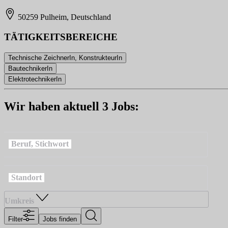
50259 Pulheim, Deutschland
TÄTIGKEITSBEREICHE
Technische ZeichnerIn, KonstrukteurIn
BautechnikerIn
ElektrotechnikerIn
Wir haben aktuell 3 Jobs:
Beruf, Stichwort
Standort
Umkreis
Filter
Jobs finden