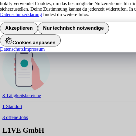
L
hokify verwendet Cookies, um das bestmögliche Nutzererlebnis für di
sicherzustellen. Deine Zustimmung kannst du jederzeit widerrufen. In 
NAVIGATION
Datenschutzerklärung
findest du weitere Infos.
Aktuelle Jobs
Akzeptieren
Nur technisch notwendige
Standorte
Jobalarm aktivieren
Cookies anpassen
Datenschutz
Impressum
3
Tätigkeitsbereiche
1
Standort
3
offene Jobs
L1VE GmbH