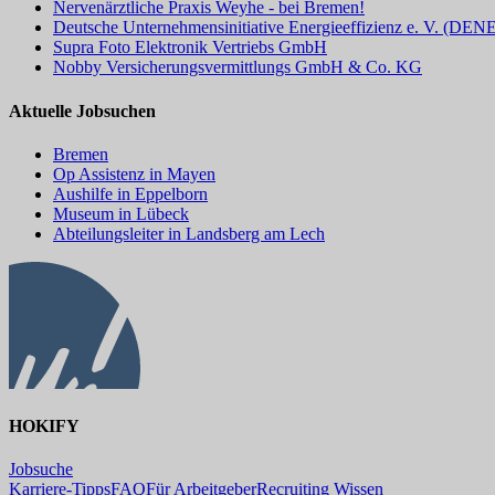
Nervenärztliche Praxis Weyhe - bei Bremen!
Deutsche Unternehmensinitiative Energieeffizienz e. V. (DEN
Supra Foto Elektronik Vertriebs GmbH
Nobby Versicherungsvermittlungs GmbH & Co. KG
Aktuelle Jobsuchen
Bremen
Op Assistenz in Mayen
Aushilfe in Eppelborn
Museum in Lübeck
Abteilungsleiter in Landsberg am Lech
HOKIFY
Jobsuche
Karriere-Tipps
FAQ
Für Arbeitgeber
Recruiting Wissen