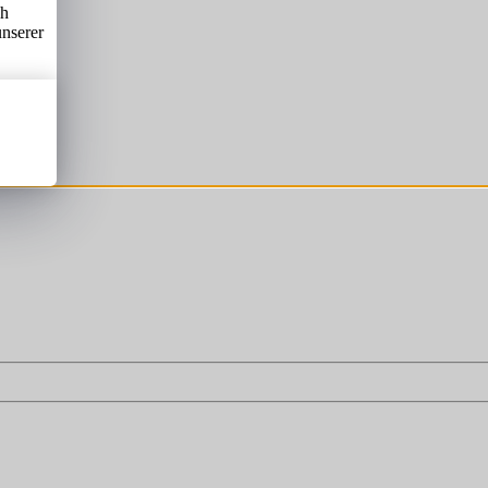
ch
unserer