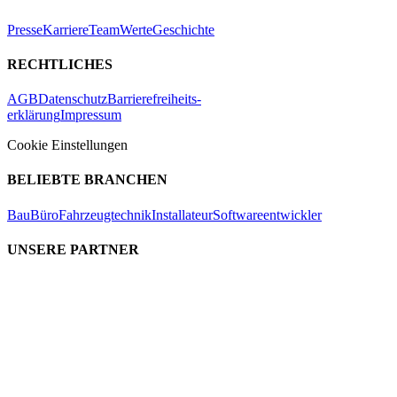
Presse
Karriere
Team
Werte
Geschichte
RECHTLICHES
AGB
Datenschutz
Barrierefreiheits-
erklärung
Impressum
Cookie Einstellungen
BELIEBTE BRANCHEN
Bau
Büro
Fahrzeugtechnik
Installateur
Softwareentwickler
UNSERE PARTNER