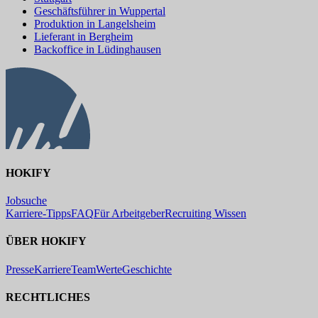
Geschäftsführer in Wuppertal
Produktion in Langelsheim
Lieferant in Bergheim
Backoffice in Lüdinghausen
HOKIFY
Jobsuche
Karriere-Tipps
FAQ
Für Arbeitgeber
Recruiting Wissen
ÜBER HOKIFY
Presse
Karriere
Team
Werte
Geschichte
RECHTLICHES