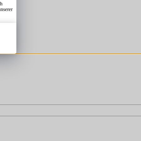
ch
unserer