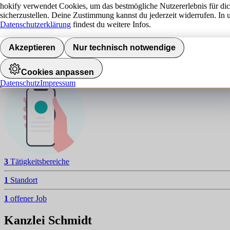
K
hokify verwendet Cookies, um das bestmögliche Nutzererlebnis für di
sicherzustellen. Deine Zustimmung kannst du jederzeit widerrufen. In 
NAVIGATION
Datenschutzerklärung
findest du weitere Infos.
Aktuelle Jobs
Akzeptieren
Nur technisch notwendige
Standorte
Jobalarm aktivieren
Cookies anpassen
Datenschutz
Impressum
3
Tätigkeitsbereiche
1
Standort
1
offener Job
Kanzlei Schmidt