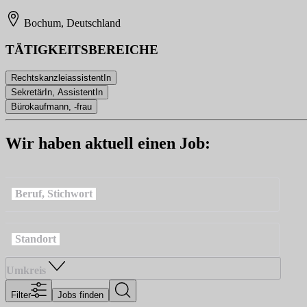
Bochum, Deutschland
TÄTIGKEITSBEREICHE
RechtskanzleiassistentIn
SekretärIn, AssistentIn
Bürokaufmann, -frau
Wir haben aktuell einen Job:
Beruf, Stichwort
Standort
Umkreis
Filter
Jobs finden