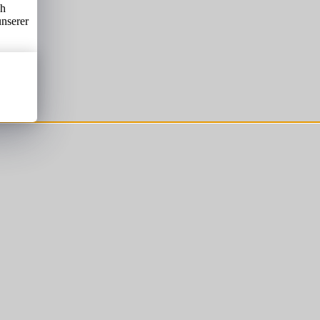
ch
unserer