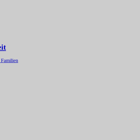
it
d Familien