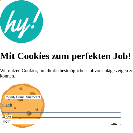
Jobsuche
Mit Cookies zum perfekten Job!
Lebenslauf
Karriere-Tipps
Inserat schalten
Wir nutzen Cookies, um dir die bestmöglichen Jobvorschläge zeigen z
können.
Anmelden
Beruf, Firma, Stichwort
Ort
Umkreis