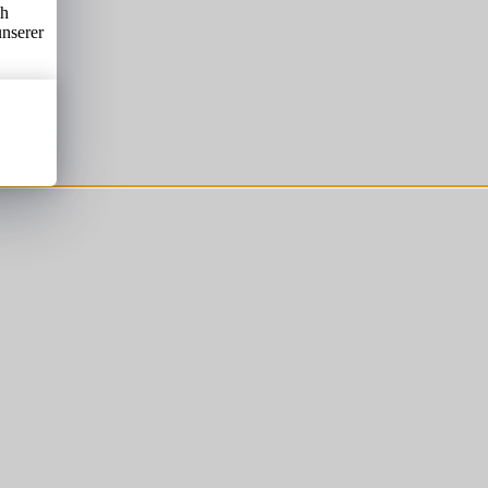
ch
unserer