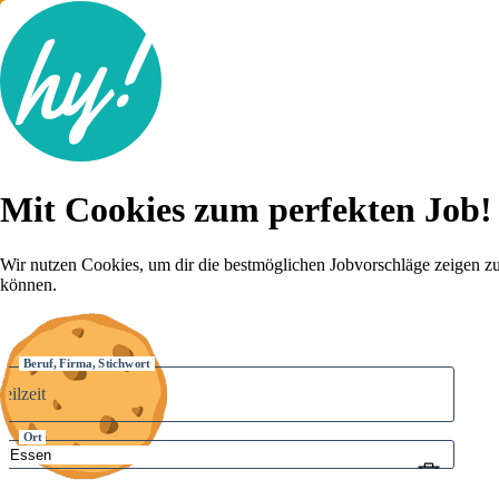
Jobsuche
Mit Cookies zum perfekten Job!
Lebenslauf
Karriere-Tipps
Inserat schalten
Wir nutzen Cookies, um dir die bestmöglichen Jobvorschläge zeigen z
können.
Anmelden
Beruf, Firma, Stichwort
Ort
Umkreis