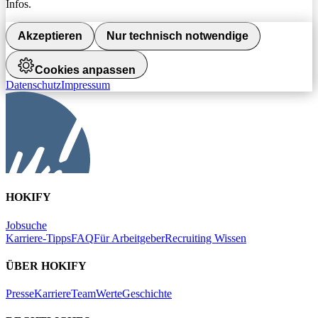
Infos.
Akzeptieren
Nur technisch notwendige
Cookies anpassen
Datenschutz
Impressum
HOKIFY
Jobsuche
Karriere-Tipps
FAQ
Für Arbeitgeber
Recruiting Wissen
ÜBER HOKIFY
Presse
Karriere
Team
Werte
Geschichte