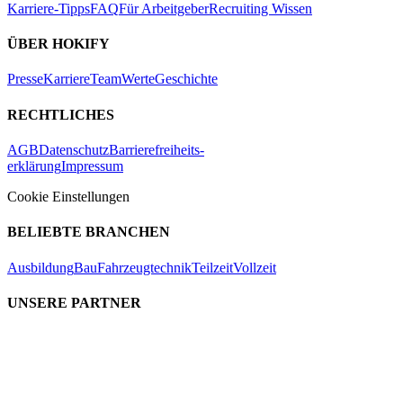
Karriere-Tipps
FAQ
Für Arbeitgeber
Recruiting Wissen
ÜBER HOKIFY
Presse
Karriere
Team
Werte
Geschichte
RECHTLICHES
AGB
Datenschutz
Barrierefreiheits-
erklärung
Impressum
Cookie Einstellungen
BELIEBTE BRANCHEN
Ausbildung
Bau
Fahrzeugtechnik
Teilzeit
Vollzeit
UNSERE PARTNER