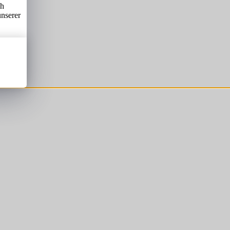
ch
unserer