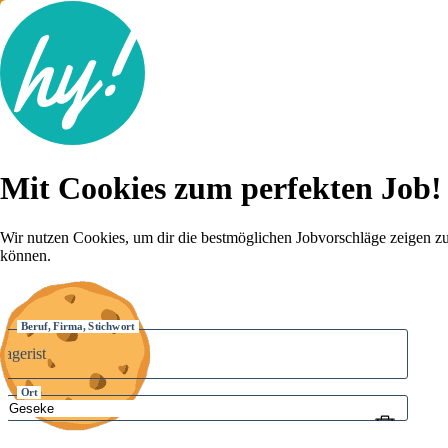
Jobsuche
Mit Cookies zum perfekten Job!
Lebenslauf
Karriere-Tipps
Inserat schalten
Wir nutzen Cookies, um dir die bestmöglichen Jobvorschläge zeigen z
können.
Anmelden
Beruf, Firma, Stichwort
Ort
Umkreis