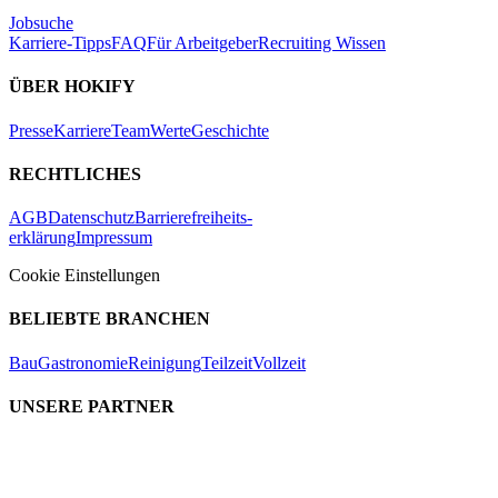
Jobsuche
Karriere-Tipps
FAQ
Für Arbeitgeber
Recruiting Wissen
ÜBER HOKIFY
Presse
Karriere
Team
Werte
Geschichte
RECHTLICHES
AGB
Datenschutz
Barrierefreiheits-
erklärung
Impressum
Cookie Einstellungen
BELIEBTE BRANCHEN
Bau
Gastronomie
Reinigung
Teilzeit
Vollzeit
UNSERE PARTNER