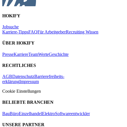
HOKIFY
Jobsuche
Karriere-Tipps
FAQ
Für Arbeitgeber
Recruiting Wissen
ÜBER HOKIFY
Presse
Karriere
Team
Werte
Geschichte
RECHTLICHES
AGB
Datenschutz
Barrierefreiheits-
erklärung
Impressum
Cookie Einstellungen
BELIEBTE BRANCHEN
Bau
Büro
Einzelhandel
Elektro
Softwareentwickler
UNSERE PARTNER