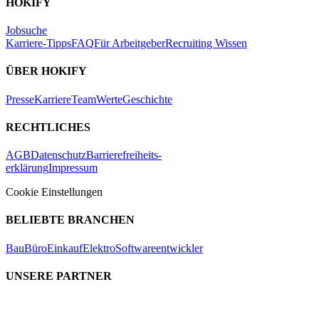
HOKIFY
Jobsuche
Karriere-Tipps
FAQ
Für Arbeitgeber
Recruiting Wissen
ÜBER HOKIFY
Presse
Karriere
Team
Werte
Geschichte
RECHTLICHES
AGB
Datenschutz
Barrierefreiheits-
erklärung
Impressum
Cookie Einstellungen
BELIEBTE BRANCHEN
Bau
Büro
Einkauf
Elektro
Softwareentwickler
UNSERE PARTNER