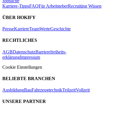
Jobsuche
Karriere-Tipps
FAQ
Für Arbeitgeber
Recruiting Wissen
ÜBER HOKIFY
Presse
Karriere
Team
Werte
Geschichte
RECHTLICHES
AGB
Datenschutz
Barrierefreiheits-
erklärung
Impressum
Cookie Einstellungen
BELIEBTE BRANCHEN
Ausbildung
Bau
Fahrzeugtechnik
Teilzeit
Vollzeit
UNSERE PARTNER