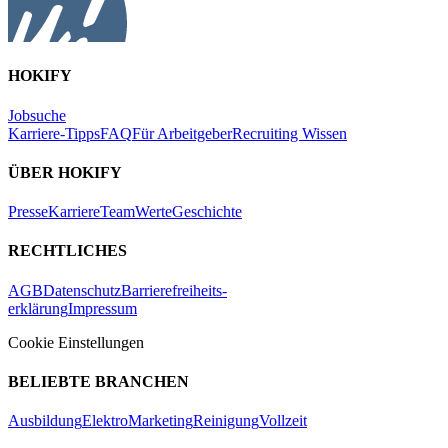
HOKIFY
Jobsuche
Karriere-Tipps
FAQ
Für Arbeitgeber
Recruiting Wissen
ÜBER HOKIFY
Presse
Karriere
Team
Werte
Geschichte
RECHTLICHES
AGB
Datenschutz
Barrierefreiheits-
erklärung
Impressum
Cookie Einstellungen
BELIEBTE BRANCHEN
Ausbildung
Elektro
Marketing
Reinigung
Vollzeit