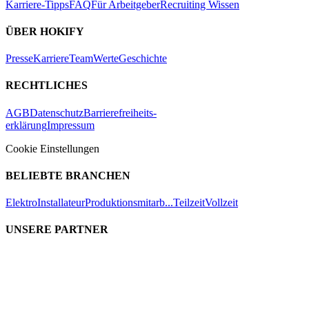
Karriere-Tipps
FAQ
Für Arbeitgeber
Recruiting Wissen
ÜBER HOKIFY
Presse
Karriere
Team
Werte
Geschichte
RECHTLICHES
AGB
Datenschutz
Barrierefreiheits-
erklärung
Impressum
Cookie Einstellungen
BELIEBTE BRANCHEN
Elektro
Installateur
Produktionsmitarb...
Teilzeit
Vollzeit
UNSERE PARTNER