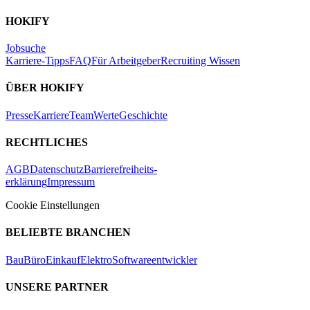
HOKIFY
Jobsuche
Karriere-Tipps
FAQ
Für Arbeitgeber
Recruiting Wissen
ÜBER HOKIFY
Presse
Karriere
Team
Werte
Geschichte
RECHTLICHES
AGB
Datenschutz
Barrierefreiheits-
erklärung
Impressum
Cookie Einstellungen
BELIEBTE BRANCHEN
Bau
Büro
Einkauf
Elektro
Softwareentwickler
UNSERE PARTNER