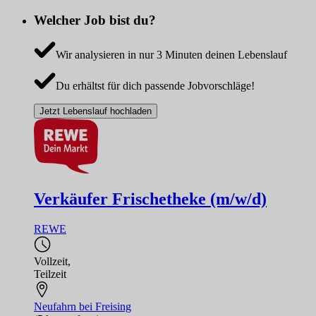
Welcher Job bist du?
Wir analysieren in nur 3 Minuten deinen Lebenslauf
Du erhältst für dich passende Jobvorschläge!
Jetzt Lebenslauf hochladen
Verkäufer Frischetheke (m/w/d)
REWE
Vollzeit
,
Teilzeit
Neufahrn bei Freising