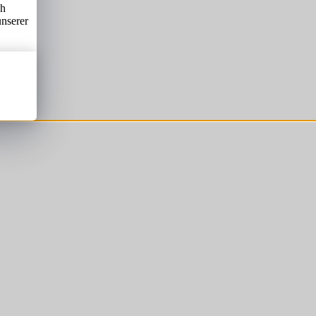
ch
unserer