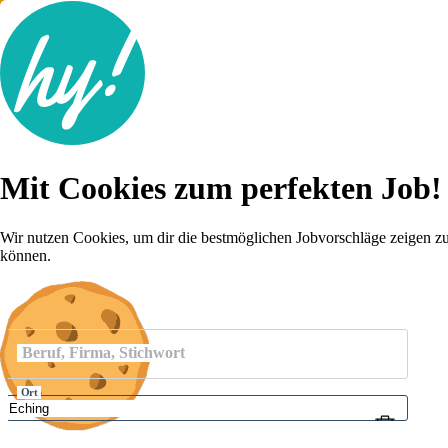
Jobsuche
Mit Cookies zum perfekten Job!
Lebenslauf
Karriere-Tipps
Inserat schalten
Wir nutzen Cookies, um dir die bestmöglichen Jobvorschläge zeigen z
können.
Anmelden
Beruf, Firma, Stichwort
Ort
Umkreis