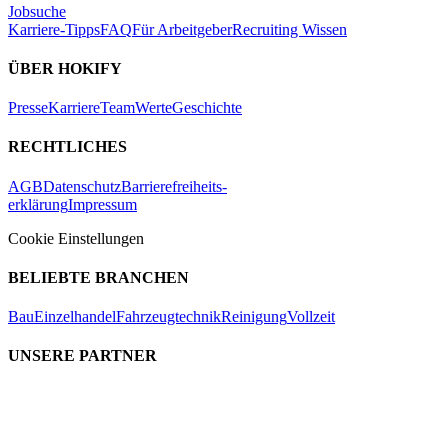
Jobsuche
Karriere-Tipps
FAQ
Für Arbeitgeber
Recruiting Wissen
ÜBER HOKIFY
Presse
Karriere
Team
Werte
Geschichte
RECHTLICHES
AGB
Datenschutz
Barrierefreiheits-
erklärung
Impressum
Cookie Einstellungen
BELIEBTE BRANCHEN
Bau
Einzelhandel
Fahrzeugtechnik
Reinigung
Vollzeit
UNSERE PARTNER