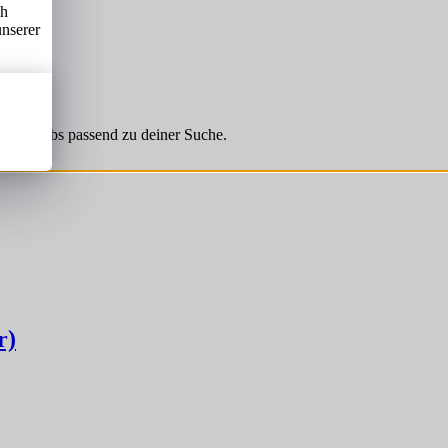
ch
unserer
hnliche Jobs passend zu deiner Suche.
r)