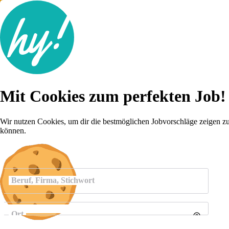
Jobsuche
Mit Cookies zum perfekten Job!
Lebenslauf
Karriere-Tipps
Inserat schalten
Wir nutzen Cookies, um dir die bestmöglichen Jobvorschläge zeigen z
können.
Anmelden
Beruf, Firma, Stichwort
Ort
Umkreis