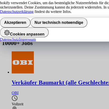
hokify verwendet Cookies, um das bestmögliche Nutzererlebnis für di
sicherzustellen. Deine Zustimmung kannst du jederzeit widerrufen. In 
Jobs finden
Datenschutzerklärung
findest du weitere Infos.
Akzeptieren
Nur technisch notwendige
Job nicht gefunden!
Die gesuchte Stelle ist leider nicht mehr verfügbar. Hier findest du ä
Cookies anpassen
Datenschutz
Impressum
10000+
Jobs
Verkäufer Baumarkt (alle Geschlechte
OBI
Vollzeit