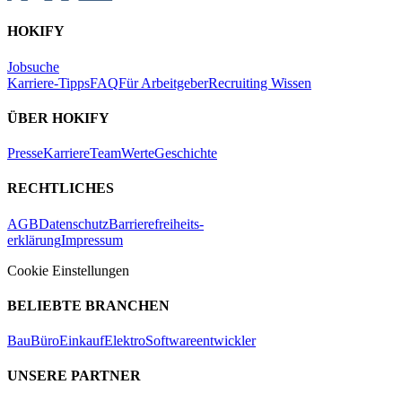
HOKIFY
Jobsuche
Karriere-Tipps
FAQ
Für Arbeitgeber
Recruiting Wissen
ÜBER HOKIFY
Presse
Karriere
Team
Werte
Geschichte
RECHTLICHES
AGB
Datenschutz
Barrierefreiheits-
erklärung
Impressum
Cookie Einstellungen
BELIEBTE BRANCHEN
Bau
Büro
Einkauf
Elektro
Softwareentwickler
UNSERE PARTNER