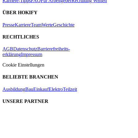
Karriere-Tipps
FAQ
Für Arbeitgeber
Recruiting Wissen
ÜBER HOKIFY
Presse
Karriere
Team
Werte
Geschichte
RECHTLICHES
AGB
Datenschutz
Barrierefreiheits-
erklärung
Impressum
Cookie Einstellungen
BELIEBTE BRANCHEN
Ausbildung
Bau
Einkauf
Elektro
Teilzeit
UNSERE PARTNER