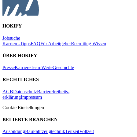
HOKIFY
Jobsuche
Karriere-Tipps
FAQ
Für Arbeitgeber
Recruiting Wissen
ÜBER HOKIFY
Presse
Karriere
Team
Werte
Geschichte
RECHTLICHES
AGB
Datenschutz
Barrierefreiheits-
erklärung
Impressum
Cookie Einstellungen
BELIEBTE BRANCHEN
Ausbildung
Bau
Fahrzeugtechnik
Teilzeit
Vollzeit