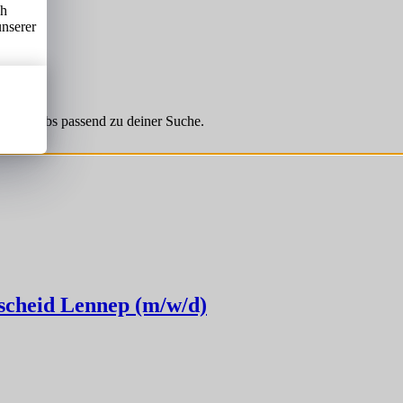
ch
unserer
hnliche Jobs passend zu deiner Suche.
mscheid Lennep (m/w/d)