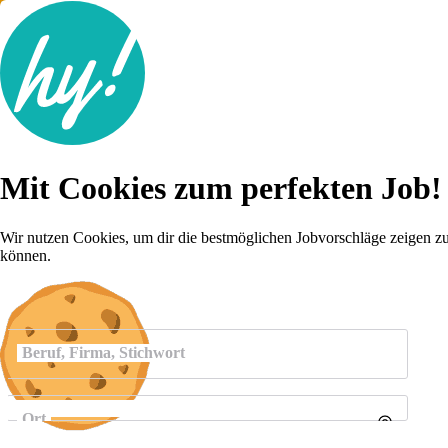
Jobsuche
Mit Cookies zum perfekten Job!
Lebenslauf
Karriere-Tipps
Inserat schalten
Wir nutzen Cookies, um dir die bestmöglichen Jobvorschläge zeigen z
können.
Anmelden
Beruf, Firma, Stichwort
Ort
Umkreis