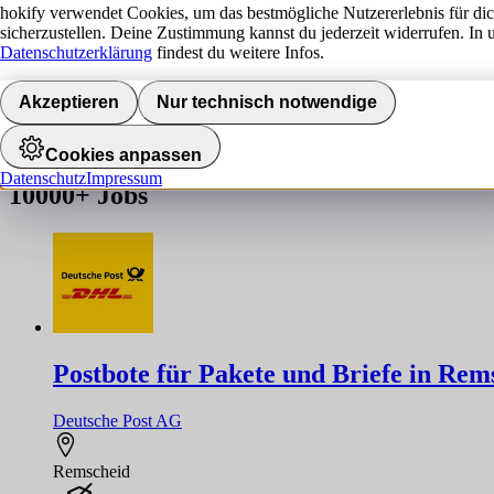
hokify verwendet Cookies, um das bestmögliche Nutzererlebnis für di
sicherzustellen. Deine Zustimmung kannst du jederzeit widerrufen. In 
Jobs finden
Datenschutzerklärung
findest du weitere Infos.
Akzeptieren
Nur technisch notwendige
Job nicht gefunden!
Die gesuchte Stelle ist leider nicht mehr verfügbar. Hier findest du ä
Cookies anpassen
Datenschutz
Impressum
10000+
Jobs
Postbote für Pakete und Briefe in Re
Deutsche Post AG
Remscheid